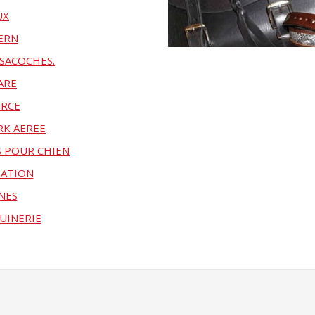
UX
ERN
.SACOCHES.
ARE
ORCE
RK AEREE
ES POUR CHIEN
TATION
NES
UINERIE