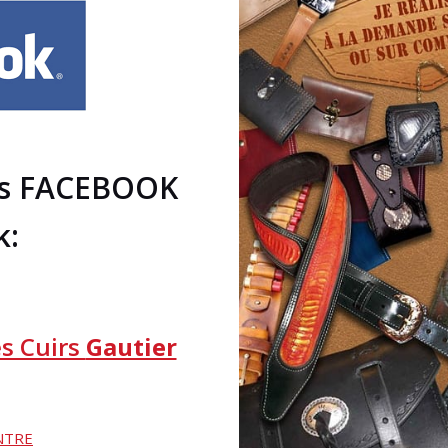
ges FACEBOOK
k:
es Cuirs
Gautier
NTRE